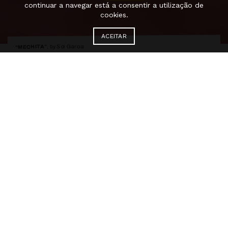
continuar a navegar está a consentir a utilização de
cookies.
ACEITAR
, by Sol Garcia
“MECHITA”
MECHITA
Sol Garcia
Palcos Instáveis / Coproduction with Teatro
Municipal do Porto
MECHITA is a creation in which six
women share a stage that becomes a
mirror, invoking the body as a living