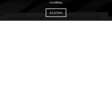
cookies.
ACEITAR
“VEGA”, by Emmanuel Jouthe / interpreted by FAÍCC
© Tomás Laranjo /
2026 / Aerowaves Spring Forward Festival
FAÍCC
Intensive Course in
Interpretation and
Choreography
Online Auditions – 2027
In 2027, FAÍCC will take place from
January 11 to July 28, in Porto, with a