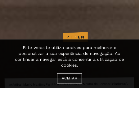
PT
·
EN
Este website utiliza cookies para melhorar e
personalizar a sua experiência de navegação. Ao
continuar a navegar está a consentir a utilização de
cookies.
ACEITAR
créditos: Mário Martins Fonseca / FAÍCC 2021: “Mostra de Jovens Criadores”,
criação e interpretação de Andreia Alpuim, Matilde Tarrinha e Maja
Longawa
Edições passadas
10ª edição – 2022 +